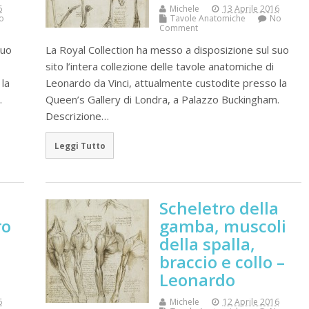
6
Michele
13 Aprile 2016
o
Tavole Anatomiche
No
Comment
suo
La Royal Collection ha messo a disposizione sul suo
sito l’intera collezione delle tavole anatomiche di
la
Leonardo da Vinci, attualmente custodite presso la
.
Queen’s Gallery di Londra, a Palazzo Buckingham.
Descrizione…
Leggi Tutto
Scheletro della
ro
gamba, muscoli
della spalla,
braccio e collo –
Leonardo
6
Michele
12 Aprile 2016