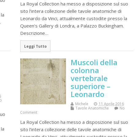
suo
La Royal Collection ha messo a disposizione sul suo
sito l’intera collezione delle tavole anatomiche di
la
Leonardo da Vinci, attualmente custodite presso la
.
Queen’s Gallery di Londra, a Palazzo Buckingham.
Descrizione…
Leggi Tutto
Muscoli della
colonna
vertebrale
superiore –
Leonardo
6
o
Michele
11 Aprile 2016
Tavole Anatomiche
No
Comment
suo
La Royal Collection ha messo a disposizione sul suo
la
sito l’intera collezione delle tavole anatomiche di
.
Leonardo da Vinci, attualmente custodite presso la