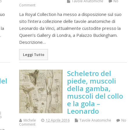
o
Tavole Anatomiche
No
Comment
suo
La Royal Collection ha messo a disposizione sul suo
sito l’intera collezione delle tavole anatomiche di
la
Leonardo da Vinci, attualmente custodite presso la
.
Queen’s Gallery di Londra, a Palazzo Buckingham.
Descrizione…
Leggi Tutto
Scheletro del
del
piede, muscoli
della gamba,
muscoli del collo
e la gola –
Leonardo
6
o
Michele
12 Aprile 2016
Tavole Anatomiche
No
Comment