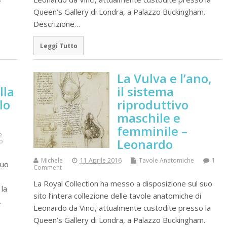
Queen’s Gallery di Londra, a Palazzo Buckingham.
Descrizione…
Leggi Tutto
La Vulva e l’ano,
lla
il sistema
lo
riproduttivo
maschile e
femminile –
6
Leonardo
o
Michele
11 Aprile 2016
Tavole Anatomiche
1
suo
Comment
La Royal Collection ha messo a disposizione sul suo
la
sito l’intera collezione delle tavole anatomiche di
.
Leonardo da Vinci, attualmente custodite presso la
Queen’s Gallery di Londra, a Palazzo Buckingham.