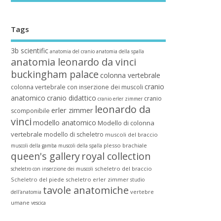
Tags
3b scientific
anatomia del cranio
anatomia della spalla
anatomia leonardo da vinci
buckingham palace
colonna vertebrale
cranio
colonna vertebrale con inserzione dei muscoli
anatomico
cranio didattico
cranio
cranio erler zimmer
leonardo da
erler zimmer
scomponibile
vinci
modello anatomico
Modello di colonna
vertebrale
modello di scheletro
muscoli del braccio
plesso brachiale
muscoli della gamba
muscoli della spalla
queen's gallery
royal collection
scheletro del braccio
scheletro con inserzione dei muscoli
Scheletro del piede
scheletro erler zimmer
studio
tavole anatomiche
vertebre
dell'anatomia
umane
vescica