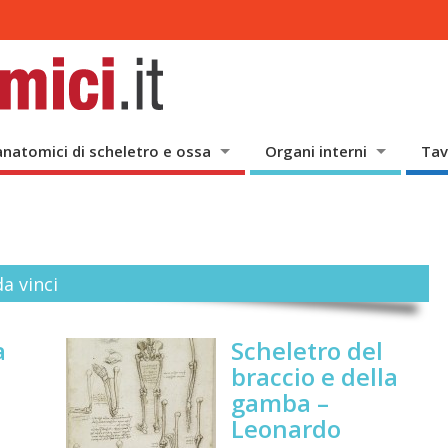
anatomici di scheletro e ossa
Organi interni
Tav
a vinci
a
Scheletro del
braccio e della
gamba –
Leonardo