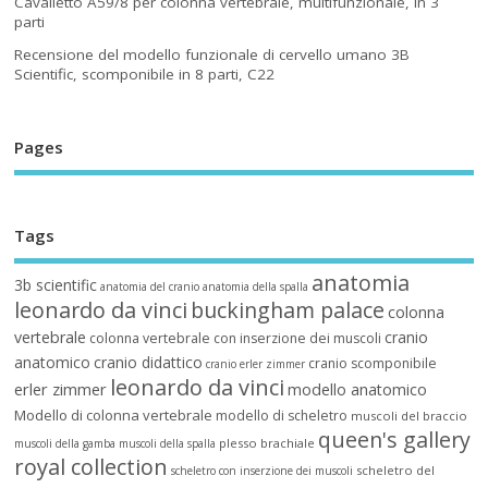
Cavalletto A59/8 per colonna vertebrale, multifunzionale, in 3
parti
Recensione del modello funzionale di cervello umano 3B
Scientific, scomponibile in 8 parti, C22
Pages
Tags
anatomia
3b scientific
anatomia del cranio
anatomia della spalla
leonardo da vinci
buckingham palace
colonna
vertebrale
cranio
colonna vertebrale con inserzione dei muscoli
anatomico
cranio didattico
cranio scomponibile
cranio erler zimmer
leonardo da vinci
erler zimmer
modello anatomico
Modello di colonna vertebrale
modello di scheletro
muscoli del braccio
queen's gallery
plesso brachiale
muscoli della gamba
muscoli della spalla
royal collection
scheletro del
scheletro con inserzione dei muscoli