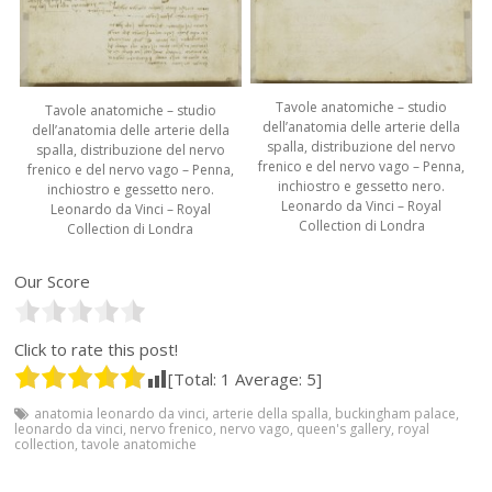
Tavole anatomiche – studio
Tavole anatomiche – studio
dell’anatomia delle arterie della
dell’anatomia delle arterie della
spalla, distribuzione del nervo
spalla, distribuzione del nervo
frenico e del nervo vago – Penna,
frenico e del nervo vago – Penna,
inchiostro e gessetto nero.
inchiostro e gessetto nero.
Leonardo da Vinci – Royal
Leonardo da Vinci – Royal
Collection di Londra
Collection di Londra
Our Score
Click to rate this post!
[Total:
1
Average:
5
]
anatomia leonardo da vinci
,
arterie della spalla
,
buckingham palace
,
leonardo da vinci
,
nervo frenico
,
nervo vago
,
queen's gallery
,
royal
collection
,
tavole anatomiche