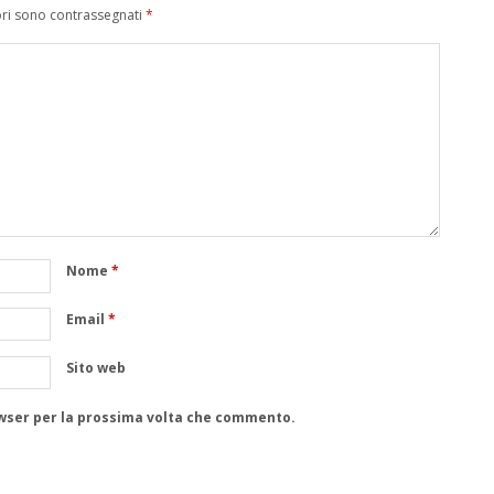
ori sono contrassegnati
*
Nome
*
Email
*
Sito web
rowser per la prossima volta che commento.