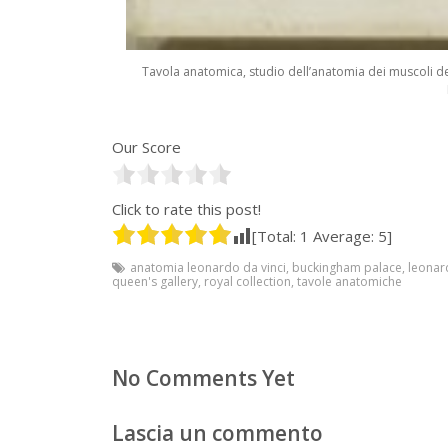
Tavola anatomica, studio dell’anatomia dei muscoli del
Our Score
Click to rate this post!
[Total:
1
Average:
5
]
anatomia leonardo da vinci
,
buckingham palace
,
leonar
queen's gallery
,
royal collection
,
tavole anatomiche
No Comments Yet
Lascia un commento