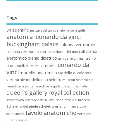
Tags
3b scientific
anatomia del cranio
anatomia della spalla
anatomia leonardo da vinci
buckingham palace
colonna vertebrale
cranio
colonna vertebrale con inserzione dei muscoli
anatomico
cranio didattico
cranio
cranio erler zimmer
leonardo da
erler zimmer
scomponibile
vinci
modello anatomico
Modello di colonna
vertebrale
modello di scheletro
muscoli del braccio
plesso brachiale
muscoli della gamba
muscoli della spalla
queen's gallery
royal collection
scheletro del braccio
scheletro con inserzione dei muscoli
Scheletro del piede
scheletro erler zimmer
studio
tavole anatomiche
vertebre
dell'anatomia
umane
vescica