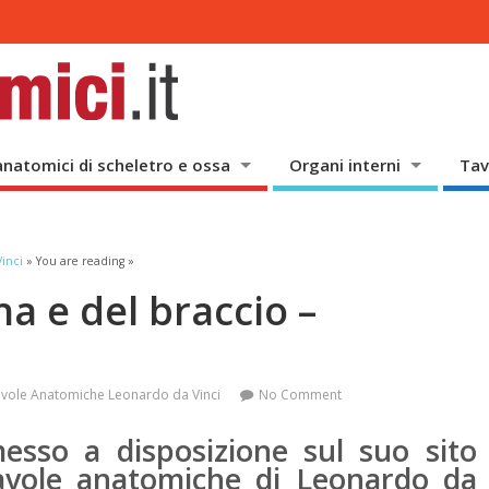
anatomici di scheletro e ossa
Organi interni
Tav
inci
» You are reading »
na e del braccio –
vole Anatomiche Leonardo da Vinci
No Comment
esso a disposizione sul suo sito
 tavole anatomiche di Leonardo da