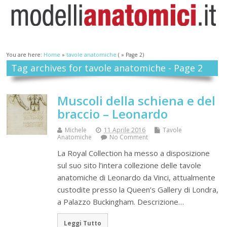
You are here:
Home
»
tavole anatomiche
( » Page 2)
Tag archives for tavole anatomiche - Page 2
Muscoli della schiena e del
braccio – Leonardo
Michele
11 Aprile 2016
Tavole
Anatomiche
No Comment
La Royal Collection ha messo a disposizione
sul suo sito l’intera collezione delle tavole
anatomiche di Leonardo da Vinci, attualmente
custodite presso la Queen’s Gallery di Londra,
a Palazzo Buckingham. Descrizione…
Leggi Tutto